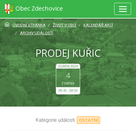
Obec Zdechovice
ÚVODNÍ STRÁNKA
ŽIVOT V OBCI
KALENDÁŘ AKCÍ
ARCHIV UDÁLOSTÍ
PRODEJ KUŘIC
DUBEN 2024
4
ČTVRTEK
08:45
08:50
Kategorie události:
OSTATNÍ