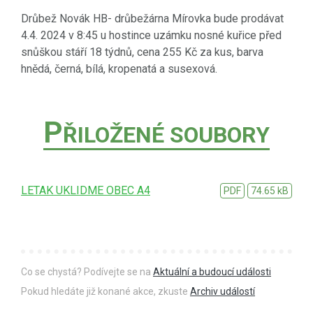
Drůbež Novák HB- drůbežárna Mírovka bude prodávat
4.4. 2024 v 8:45 u hostince uzámku nosné kuřice před
snůškou stáří 18 týdnů, cena 255 Kč za kus, barva
hnědá, černá, bílá, kropenatá a susexová.
P
ŘILOŽENÉ SOUBORY
LETAK UKLIDME OBEC A4
PDF
74.65 kB
Co se chystá? Podívejte se na
Aktuální a budoucí události
Pokud hledáte již konané akce, zkuste
Archiv událostí