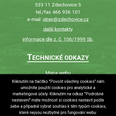
533 11 Zdechovice 5
tel./fax 466 936 101
e-mail:
obec@zdechovice.cz
další kontakty
informace dle z. č. 106/1999 Sb.
T
ECHNICKÉ ODKAZY
Mapa webu
O webu
Kliknutím na tlačítko "Povolit všechny cookies" nám
umožníte použití cookies pro analytické a
Povinně zveřejňované informace
marketingové účely. Kliknutím na odkaz "Podrobné
Ochrana osobních údajů (GDPR)
nastavení" máte možnost si cookies nastavit podle
Vyhledávání
sebe a případně vybrat souhlas k těm typům cookies,
které nejsou nezbytné pro fungování webu.
RSS