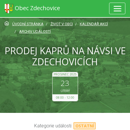
Obec Zdechovice
ÚVODNÍ STRÁNKA
ŽIVOT V OBCI
KALENDÁŘ AKCÍ
ARCHIV UDÁLOSTÍ
PRODEJ KAPRŮ NA NÁVSI VE
ZDECHOVICÍCH
PROSINEC 2025
23
ÚTERÝ
08:00
12:00
Kategorie události:
OSTATNÍ