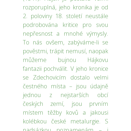
rozporuplná, jeho kronika je od
2. poloviny 18. století neustále
podrobována kritice pro svou
nepřesnost a mnohé výmysly.
To nás ovšem, zabýváme-li se
pověstmi, trápit nemusí, naopak
můžeme bujnou Hájkovu
fantazii pochválit. V jeho kronice
se Zdechovicím dostalo velmi
čestného místa – jsou údajně
jednou z nejstarších obcí
českých zemí, jsou prvním
místem těžby kovů a jakousi
kolébkou české metalurgie. S
nadsázkou poznamenám – i