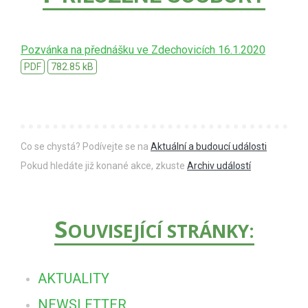
Pozvánka na přednášku ve Zdechovicích 16.1.2020
PDF
782.85 kB
Co se chystá? Podívejte se na
Aktuální a budoucí události
Pokud hledáte již konané akce, zkuste
Archiv událostí
S
OUVISEJÍCÍ STRÁNKY:
AKTUALITY
NEWSLETTER