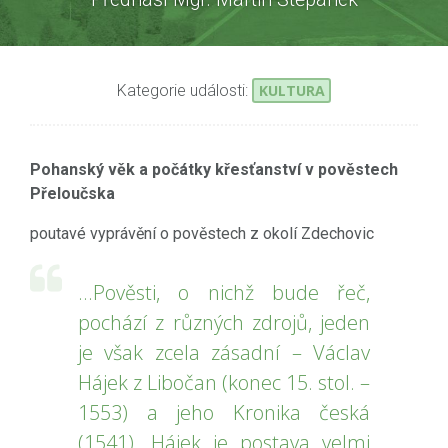
Kategorie události:
KULTURA
Pohanský věk a počátky křesťanství v pověstech
Přeloučska
poutavé vyprávění o pověstech z okolí Zdechovic
...Pověsti, o nichž bude řeč,
pochází z různých zdrojů, jeden
je však zcela zásadní – Václav
Hájek z Libočan (konec 15. stol. –
1553) a jeho Kronika česká
(1541). Hájek je postava velmi