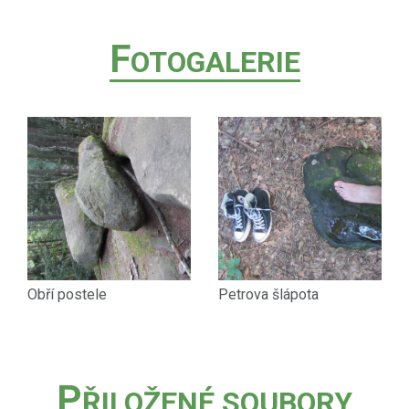
F
OTOGALERIE
Obří postele
Petrova šlápota
P
ŘILOŽENÉ SOUBORY