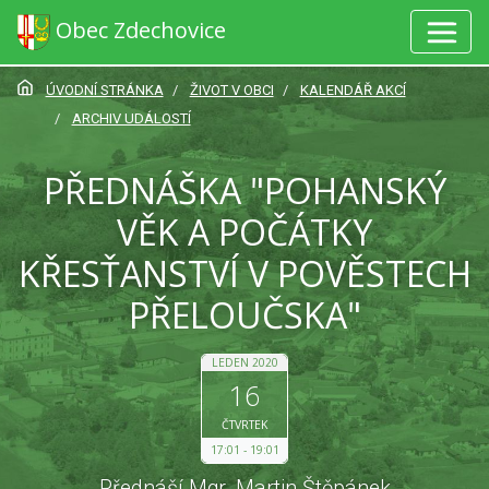
Obec Zdechovice
ÚVODNÍ STRÁNKA
ŽIVOT V OBCI
KALENDÁŘ AKCÍ
ARCHIV UDÁLOSTÍ
PŘEDNÁŠKA "POHANSKÝ
VĚK A POČÁTKY
KŘESŤANSTVÍ V POVĚSTECH
PŘELOUČSKA"
LEDEN 2020
16
ČTVRTEK
17:01
19:01
Přednáší Mgr. Martin Štěpánek