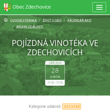
Obec Zdechovice
ÚVODNÍ STRÁNKA
ŽIVOT V OBCI
KALENDÁŘ AKCÍ
ARCHIV UDÁLOSTÍ
POJÍZDNÁ VINOTÉKA VE
ZDECHOVICÍCH
ZÁŘÍ 2024
28
SOBOTA
17:20
17:35
Kategorie události:
OSTATNÍ