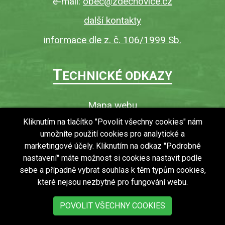
e-mail:
obec@zdechovice.cz
další kontakty
informace dle z. č. 106/1999 Sb.
T
ECHNICKÉ ODKAZY
Mapa webu
O webu
Kliknutím na tlačítko "Povolit všechny cookies" nám
umožníte použití cookies pro analytické a
Povinně zveřejňované informace
marketingové účely. Kliknutím na odkaz "Podrobné
Ochrana osobních údajů (GDPR)
nastavení" máte možnost si cookies nastavit podle
Vyhledávání
sebe a případně vybrat souhlas k těm typům cookies,
které nejsou nezbytné pro fungování webu.
RSS
Bezbariérový přístup v obci
POVOLIT VŠECHNY COOKIES