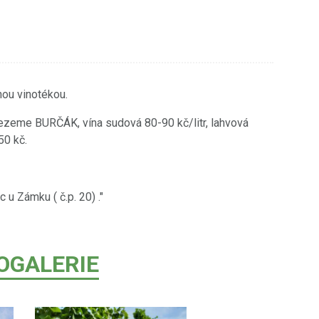
nou vinotékou.
ezeme BURČÁK, vína sudová 80-90 kč/litr, lahvová
50 kč.
u Zámku ( č.p. 20) ."
OGALERIE