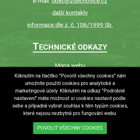
e-mail:
obec@zdechovice.cz
další kontakty
informace dle z. č. 106/1999 Sb.
T
ECHNICKÉ ODKAZY
Mapa webu
O webu
Kliknutím na tlačítko "Povolit všechny cookies" nám
umožníte použití cookies pro analytické a
Povinně zveřejňované informace
marketingové účely. Kliknutím na odkaz "Podrobné
Ochrana osobních údajů (GDPR)
nastavení" máte možnost si cookies nastavit podle
Vyhledávání
sebe a případně vybrat souhlas k těm typům cookies,
které nejsou nezbytné pro fungování webu.
RSS
Bezbariérový přístup v obci
POVOLIT VŠECHNY COOKIES