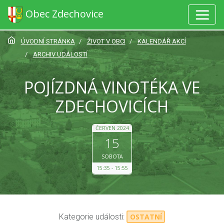
Obec Zdechovice
ÚVODNÍ STRÁNKA
ŽIVOT V OBCI
KALENDÁŘ AKCÍ
ARCHIV UDÁLOSTÍ
POJÍZDNÁ VINOTÉKA VE
ZDECHOVICÍCH
ČERVEN 2024
15
SOBOTA
15:35
15:55
Kategorie události:
OSTATNÍ