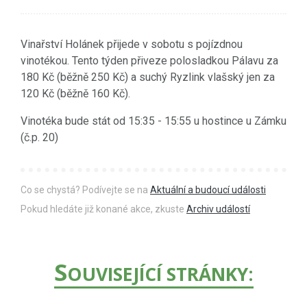
Vinařství Holánek přijede v sobotu s pojízdnou
vinotékou. Tento týden přiveze polosladkou Pálavu za
180 Kč (běžně 250 Kč) a suchý Ryzlink vlašský jen za
120 Kč (běžně 160 Kč).
Vinotéka bude stát od 15:35 - 15:55 u hostince u Zámku
(č.p. 20)
Co se chystá? Podívejte se na
Aktuální a budoucí události
Pokud hledáte již konané akce, zkuste
Archiv událostí
S
OUVISEJÍCÍ STRÁNKY: