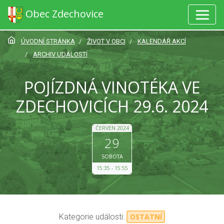
Obec Zdechovice
ÚVODNÍ STRÁNKA
ŽIVOT V OBCI
KALENDÁŘ AKCÍ
ARCHIV UDÁLOSTÍ
POJÍZDNÁ VINOTÉKA VE
ZDECHOVICÍCH 29.6. 2024
ČERVEN 2024
29
SOBOTA
15:35
15:55
Kategorie události:
OSTATNÍ