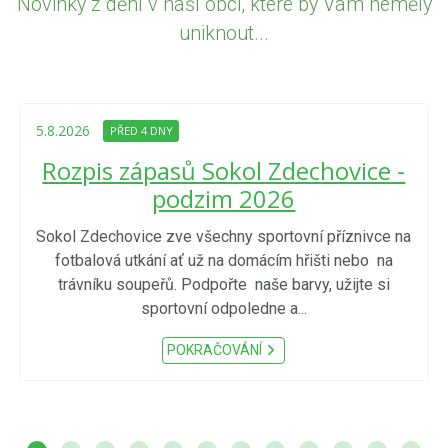
Novinky z dění v naší obci, které by Vám neměly
uniknout...
5.8.2026
PŘED 4 DNY
Rozpis zápasů Sokol Zdechovice -
podzim 2026
Sokol Zdechovice zve všechny sportovní příznivce na
fotbalová utkání ať už na domácím hřišti nebo na
trávníku soupeřů. Podpořte naše barvy, užijte si
sportovní odpoledne a...
POKRAČOVÁNÍ