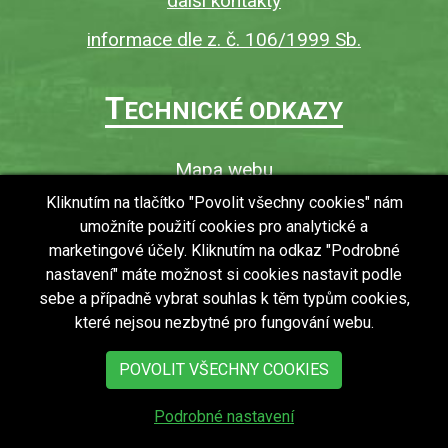
další kontakty
informace dle z. č. 106/1999 Sb.
T
ECHNICKÉ ODKAZY
Mapa webu
O webu
Kliknutím na tlačítko "Povolit všechny cookies" nám
umožníte použití cookies pro analytické a
Povinně zveřejňované informace
marketingové účely. Kliknutím na odkaz "Podrobné
Ochrana osobních údajů (GDPR)
nastavení" máte možnost si cookies nastavit podle
Vyhledávání
sebe a případně vybrat souhlas k těm typům cookies,
které nejsou nezbytné pro fungování webu.
RSS
Bezbariérový přístup v obci
POVOLIT VŠECHNY COOKIES
Podrobné nastavení
copyright © 2018 - 2026
Obec Zdechovice
Všechna práva vyhrazena