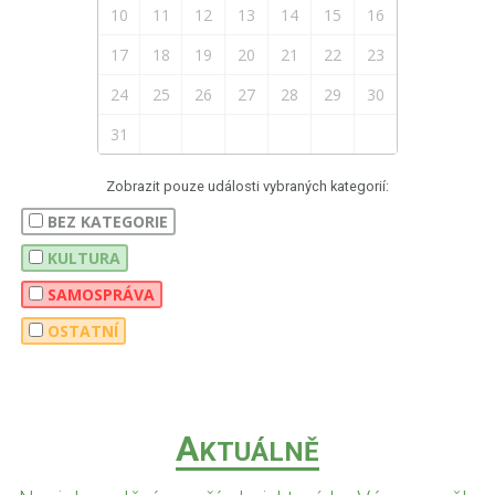
10
11
12
13
14
15
16
17
18
19
20
21
22
23
24
25
26
27
28
29
30
31
Zobrazit pouze události vybraných kategorií:
BEZ KATEGORIE
KULTURA
SAMOSPRÁVA
OSTATNÍ
A
KTUÁLNĚ