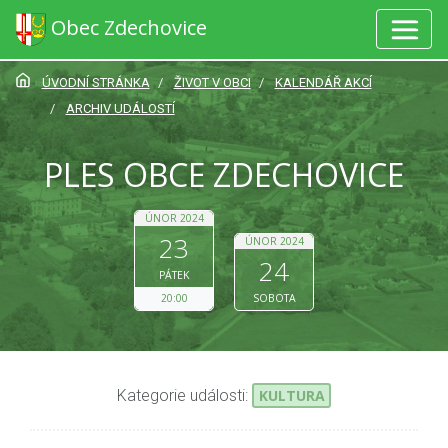
Obec Zdechovice
ÚVODNÍ STRÁNKA
ŽIVOT V OBCI
KALENDÁŘ AKCÍ
ARCHIV UDÁLOSTÍ
PLES OBCE ZDECHOVICE
ÚNOR 2024
23
ÚNOR 2024
24
PÁTEK
20:00
SOBOTA
Kategorie události:
KULTURA