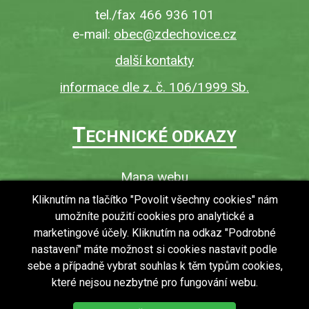
tel./fax 466 936 101
e-mail:
obec@zdechovice.cz
další kontakty
informace dle z. č. 106/1999 Sb.
T
ECHNICKÉ ODKAZY
Mapa webu
O webu
Kliknutím na tlačítko "Povolit všechny cookies" nám
umožníte použití cookies pro analytické a
Povinně zveřejňované informace
marketingové účely. Kliknutím na odkaz "Podrobné
Ochrana osobních údajů (GDPR)
nastavení" máte možnost si cookies nastavit podle
Vyhledávání
sebe a případně vybrat souhlas k těm typům cookies,
které nejsou nezbytné pro fungování webu.
RSS