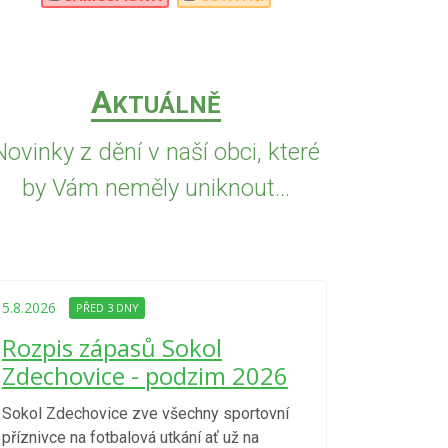
A
KTUÁLNĚ
Novinky z dění v naší obci, které
by Vám neměly uniknout...
5.8.2026
PŘED
Upozorně
5.8.2026
PŘED 3 DNY
Nařízení
Rozpis zápasů Sokol
kraje 4/
Zdechovice - podzim 2026
zvýšenéh
vzniku p
Sokol Zdechovice zve všechny sportovní
příznivce na fotbalová utkání ať už na