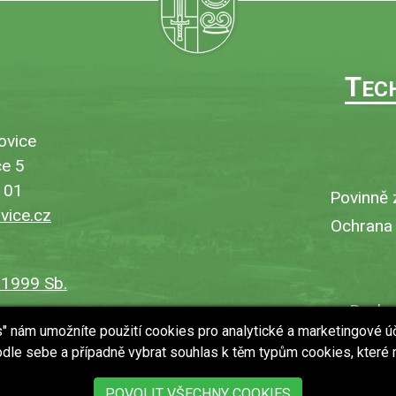
T
EC
ovice
e 5
101
Povinně 
ice.cz
Ochrana
/1999 Sb.
Bezbar
es" nám umožníte použití cookies pro analytické a marketingové ú
V
dle sebe a případně vybrat souhlas k těm typům cookies, které
Uložit
POVOLIT VŠECHNY COOKIES