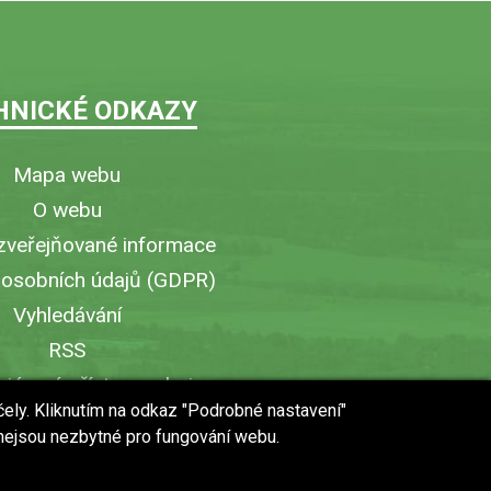
HNICKÉ ODKAZY
Mapa webu
O webu
zveřejňované informace
 osobních údajů (GDPR)
Vyhledávání
RSS
iérový přístup v obci
čely. Kliknutím na odkaz "Podrobné nastavení"
ytisknout stránku
 nejsou nezbytné pro fungování webu.
 URL stránky do mobilu