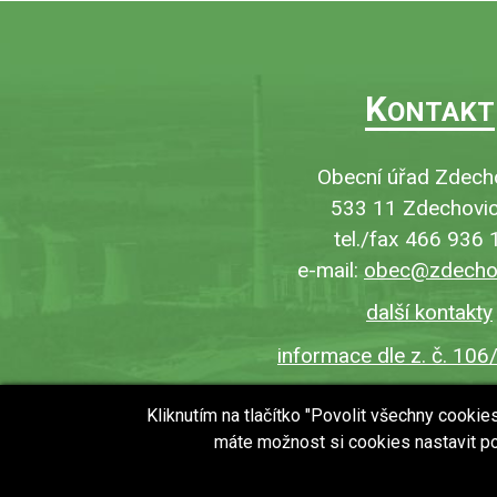
K
ONTAKT
Obecní úřad Zdech
533 11 Zdechovic
tel./fax 466 936 
e-mail:
obec@zdechov
další kontakty
informace dle z. č. 106
Kliknutím na tlačítko "Povolit všechny cooki
máte možnost si cookies nastavit po