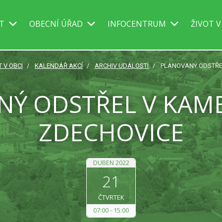
IT
OBECNÍ ÚŘAD
INFOCENTRUM
ŽIVOT V
T V OBCI
KALENDÁŘ AKCÍ
ARCHIV UDÁLOSTÍ
PLÁNOVANÝ ODSTŘE
NÝ ODSTŘEL V KA
ZDECHOVICE
DUBEN 2022
21
ČTVRTEK
07:00
15:00