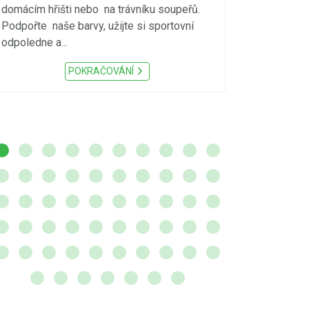
S ohledem na d
domácím hřišti nebo na trávníku soupeřů.
meteorologick
Podpořte naše barvy, užijte si sportovní
sucho, velmi v
odpoledne a...
zátěž, ...) up
Nařízení Pardu
POKRAČOVÁNÍ