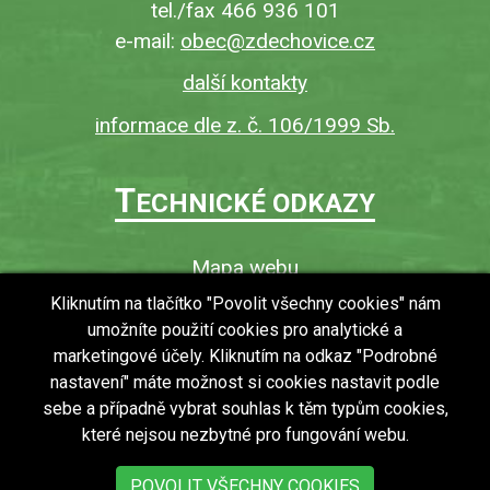
tel./fax 466 936 101
e-mail:
obec@zdechovice.cz
další kontakty
informace dle z. č. 106/1999 Sb.
T
ECHNICKÉ ODKAZY
Mapa webu
O webu
Kliknutím na tlačítko "Povolit všechny cookies" nám
umožníte použití cookies pro analytické a
Povinně zveřejňované informace
marketingové účely. Kliknutím na odkaz "Podrobné
Ochrana osobních údajů (GDPR)
nastavení" máte možnost si cookies nastavit podle
Vyhledávání
sebe a případně vybrat souhlas k těm typům cookies,
které nejsou nezbytné pro fungování webu.
RSS
Bezbariérový přístup v obci
POVOLIT VŠECHNY COOKIES