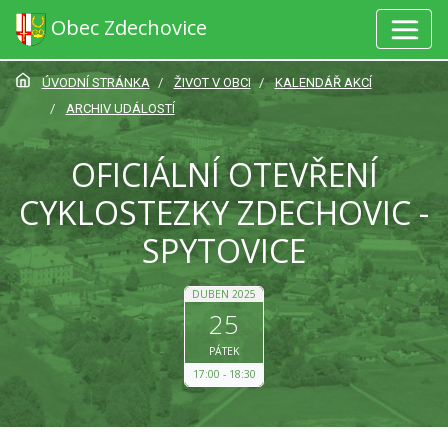
Obec Zdechovice
ÚVODNÍ STRÁNKA
ŽIVOT V OBCI
KALENDÁŘ AKCÍ
ARCHIV UDÁLOSTÍ
OFICIÁLNÍ OTEVŘENÍ
CYKLOSTEZKY ZDECHOVIC -
SPYTOVICE
DUBEN 2025
25
PÁTEK
17:00
18:30