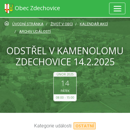
Obec Zdechovice
ÚVODNÍ STRÁNKA
ŽIVOT V OBCI
KALENDÁŘ AKCÍ
ARCHIV UDÁLOSTÍ
ODSTŘEL V KAMENOLOMU
ZDECHOVICE 14.2.2025
ÚNOR 2025
14
PÁTEK
08:00
15:00
Kategorie události:
OSTATNÍ