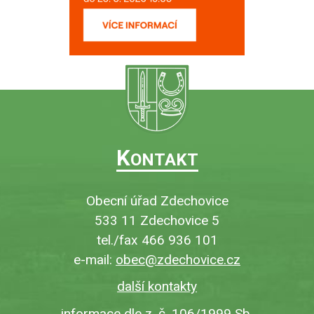
K
ONTAKT
Obecní úřad Zdechovice
533 11 Zdechovice 5
tel./fax 466 936 101
e-mail:
obec@zdechovice.cz
další kontakty
informace dle z. č. 106/1999 Sb.