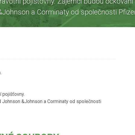
dravotní pojišťovny. Zájemci budou očkován
&Johnson a Corminaty od společnosti Pfizer
.
 pojišťovny.
d Johnson &Johnson a Corminaty od společnosti