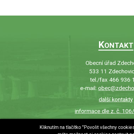
K
ONTAKT
Obecní úřad Zdech
533 11 Zdechovic
tel./fax 466 936 
e-mail:
obec@zdechov
další kontakty
informace dle z. č. 106
Kliknutím na tlačítko "Povolit všechny cooki