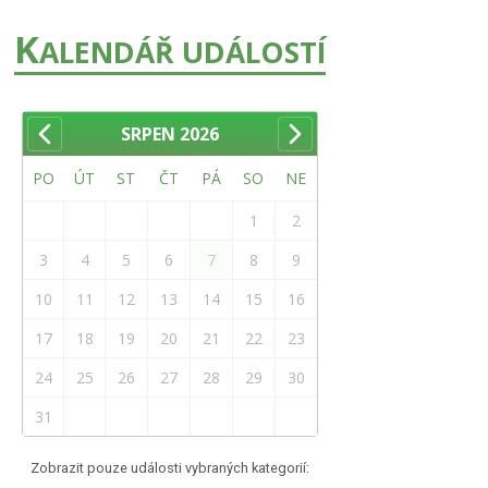
K
ALENDÁŘ UDÁLOSTÍ
SRPEN
2026
PO
ÚT
ST
ČT
PÁ
SO
NE
1
2
3
4
5
6
7
8
9
10
11
12
13
14
15
16
17
18
19
20
21
22
23
24
25
26
27
28
29
30
31
Zobrazit pouze události vybraných kategorií: