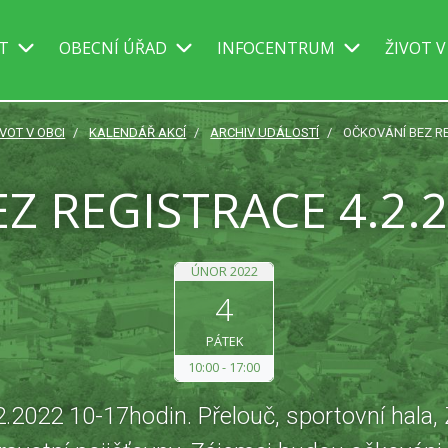
IT
OBECNÍ ÚŘAD
INFOCENTRUM
ŽIVOT V
IVOT V OBCI
KALENDÁŘ AKCÍ
ARCHIV UDÁLOSTÍ
OČKOVÁNÍ BEZ RE
Z REGISTRACE 4.2.
ÚNOR 2022
4
PÁTEK
10:00
17:00
2.2022 10-17hodin. Přelouč, sportovní hala