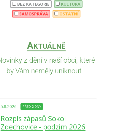
BEZ KATEGORIE
KULTURA
SAMOSPRÁVA
OSTATNÍ
A
KTUÁLNĚ
Novinky z dění v naší obci, které
by Vám neměly uniknout...
5.8.2026
PŘED
Upozorně
5.8.2026
PŘED 2 DNY
Nařízení
Rozpis zápasů Sokol
kraje 4/
Zdechovice - podzim 2026
zvýšenéh