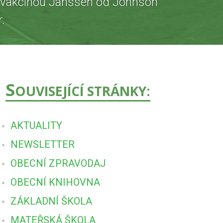
i vakcínou Janssen od Johnson
.
S
OUVISEJÍCÍ STRÁNKY:
AKTUALITY
NEWSLETTER
OBECNÍ ZPRAVODAJ
OBECNÍ KNIHOVNA
ZÁKLADNÍ ŠKOLA
MATEŘSKÁ ŠKOLA