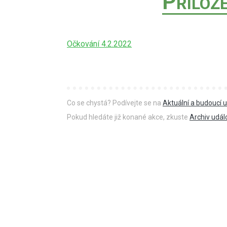
P
ŘILOŽ
Očkování 4.2.2022
Co se chystá? Podívejte se na
Aktuální a budoucí u
Pokud hledáte již konané akce, zkuste
Archiv udál