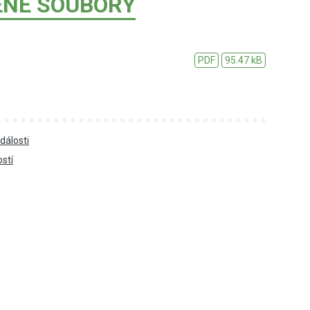
ENÉ SOUBORY
PDF
95.47 kB
dálosti
ostí