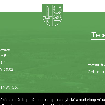
T
EC
ovice
e 5
101
Povinně 
ice.cz
Ochrana
/1999 Sb.
Bezbar
es" nám umožníte použití cookies pro analytické a marketingové ú
V