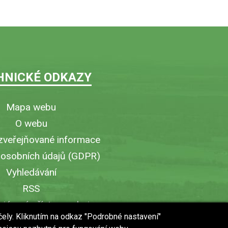
HNICKÉ ODKAZY
Mapa webu
O webu
zveřejňované informace
 osobních údajů (GDPR)
Vyhledávání
RSS
iérový přístup v obci
čely. Kliknutím na odkaz "Podrobné nastavení"
ytisknout stránku