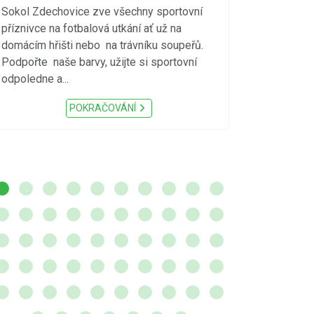
vzniku p
Sokol Zdechovice zve všechny sportovní
příznivce na fotbalová utkání ať už na
S ohledem na d
domácím hřišti nebo na trávníku soupeřů.
meteorologick
Podpořte naše barvy, užijte si sportovní
sucho, velmi v
odpoledne a...
zátěž, ...) up
Nařízení Pardu
POKRAČOVÁNÍ