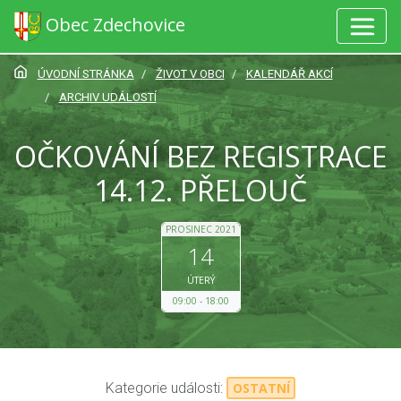
Obec Zdechovice
ÚVODNÍ STRÁNKA
ŽIVOT V OBCI
KALENDÁŘ AKCÍ
ARCHIV UDÁLOSTÍ
OČKOVÁNÍ BEZ REGISTRACE
14.12. PŘELOUČ
PROSINEC 2021
14
ÚTERÝ
09:00
18:00
Kategorie události:
OSTATNÍ