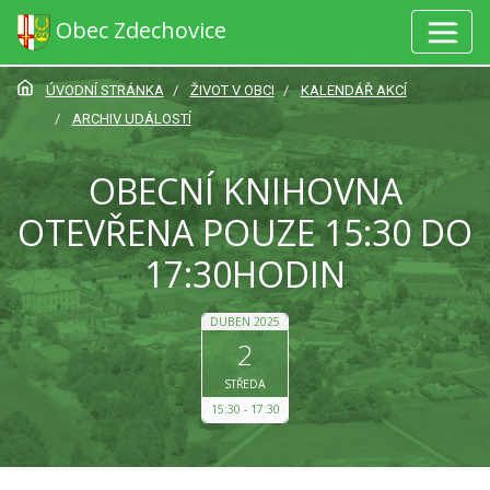
Obec Zdechovice
ÚVODNÍ STRÁNKA
ŽIVOT V OBCI
KALENDÁŘ AKCÍ
ARCHIV UDÁLOSTÍ
OBECNÍ KNIHOVNA
OTEVŘENA POUZE 15:30 DO
17:30HODIN
DUBEN 2025
2
STŘEDA
15:30
17:30