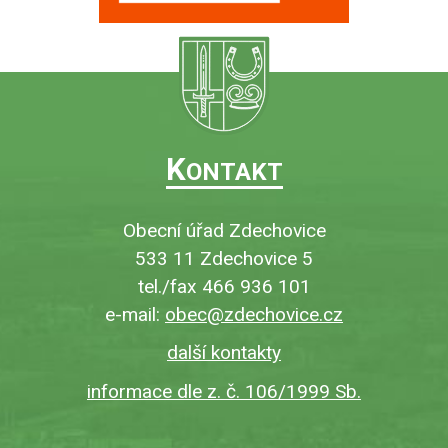
K
ONTAKT
Obecní úřad Zdechovice
533 11 Zdechovice 5
tel./fax 466 936 101
e-mail:
obec@zdechovice.cz
další kontakty
informace dle z. č. 106/1999 Sb.