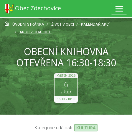
Obec Zdechovice
ÚVODNÍ STRÁNKA
ŽIVOT V OBCI
KALENDÁŘ AKCÍ
ARCHIV UDÁLOSTÍ
OBECNÍ KNIHOVNA
OTEVŘENA 16:30-18:30
KVĚTEN 2026
6
STŘEDA
16:30
18:30
Kategorie události:
KULTURA