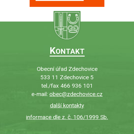
K
ONTAKT
Obecní úřad Zdechovice
533 11 Zdechovice 5
tel./fax 466 936 101
e-mail:
obec@zdechovice.cz
další kontakty
informace dle z. č. 106/1999 Sb.