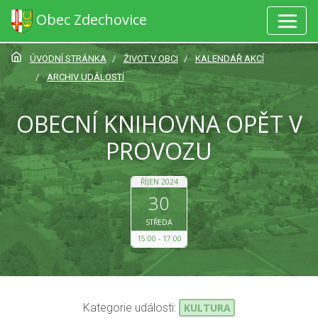
Obec Zdechovice
ÚVODNÍ STRÁNKA
ŽIVOT V OBCI
KALENDÁŘ AKCÍ
ARCHIV UDÁLOSTÍ
OBECNÍ KNIHOVNA OPĚT V
PROVOZU
ŘÍJEN 2024
30
STŘEDA
15:00
17:00
Kategorie události:
KULTURA