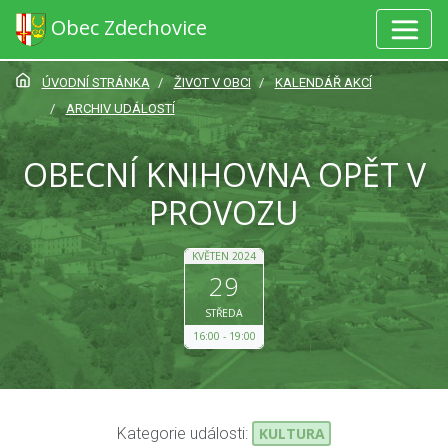
Obec Zdechovice
ÚVODNÍ STRÁNKA
ŽIVOT V OBCI
KALENDÁŘ AKCÍ
ARCHIV UDÁLOSTÍ
OBECNÍ KNIHOVNA OPĚT V
PROVOZU
KVĚTEN 2024
29
STŘEDA
16:00
19:00
Kategorie události:
KULTURA