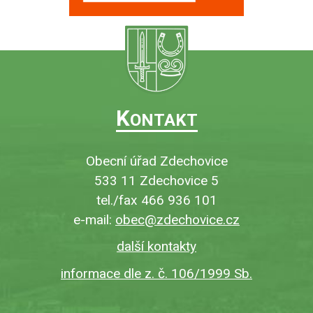
K
ONTAKT
Obecní úřad Zdechovice
533 11 Zdechovice 5
tel./fax 466 936 101
e-mail:
obec@zdechovice.cz
další kontakty
informace dle z. č. 106/1999 Sb.