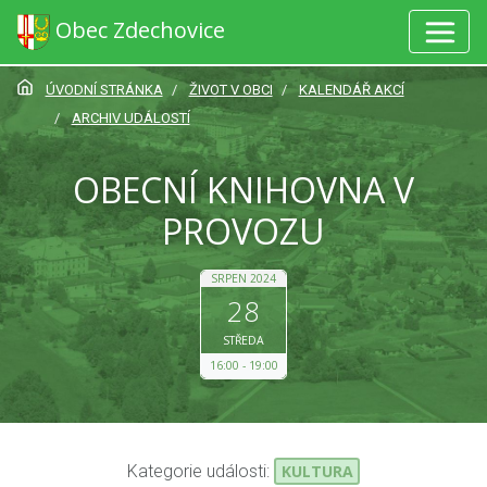
Obec Zdechovice
ÚVODNÍ STRÁNKA
ŽIVOT V OBCI
KALENDÁŘ AKCÍ
ARCHIV UDÁLOSTÍ
OBECNÍ KNIHOVNA V
PROVOZU
SRPEN 2024
28
STŘEDA
16:00
19:00
Kategorie události:
KULTURA