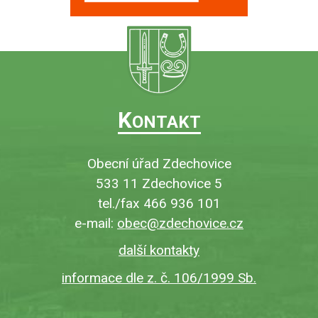
K
ONTAKT
Obecní úřad Zdechovice
533 11 Zdechovice 5
tel./fax 466 936 101
e-mail:
obec@zdechovice.cz
další kontakty
informace dle z. č. 106/1999 Sb.