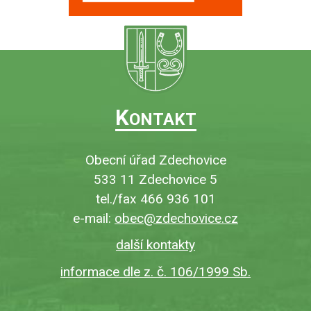
K
ONTAKT
Obecní úřad Zdechovice
533 11 Zdechovice 5
tel./fax 466 936 101
e-mail:
obec@zdechovice.cz
další kontakty
informace dle z. č. 106/1999 Sb.