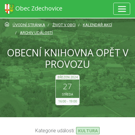
Obec Zdechovice
ÚVODNÍ STRÁNKA
ŽIVOT V OBCI
KALENDÁŘ AKCÍ
ARCHIV UDÁLOSTÍ
OBECNÍ KNIHOVNA OPĚT V
PROVOZU
BŘEZEN 2024
27
STŘEDA
16:00
19:00
Kategorie události:
KULTURA