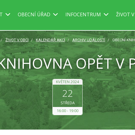
IT
OBECNÍ ÚŘAD
INFOCENTRUM
ŽIVOT V
ŽIVOT V OBCI
KALENDÁŘ AKCÍ
ARCHIV UDÁLOSTÍ
OBECNÍ KNI
KNIHOVNA OPĚT V
KVĚTEN 2024
22
STŘEDA
16:00
19:00