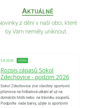
A
KTUÁLNĚ
Novinky z dění v naší obci, které
by Vám neměly uniknout...
5.8.2026
VČE
Upozorně
5.8.2026
VČERA
Nařízení
Rozpis zápasů Sokol
kraje 4/
Zdechovice - podzim 2026
zvýšenéh
vzniku p
Sokol Zdechovice zve všechny sportovní
příznivce na fotbalová utkání ať už na
S ohledem na d
domácím hřišti nebo na trávníku soupeřů.
meteorologick
Podpořte naše barvy, užijte si sportovní
sucho, velmi v