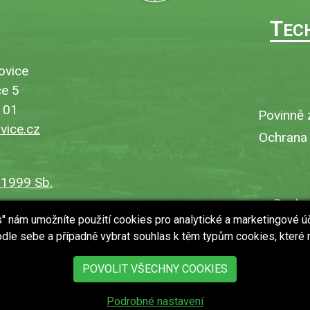
T
EC
ovice
e 5
101
Povinně 
ice.cz
Ochrana
/1999 Sb.
Bezbar
es" nám umožníte použití cookies pro analytické a marketingové ú
V
dle sebe a případně vybrat souhlas k těm typům cookies, které
Uložit
POVOLIT VŠECHNY COOKIES
Podrobné nastavení