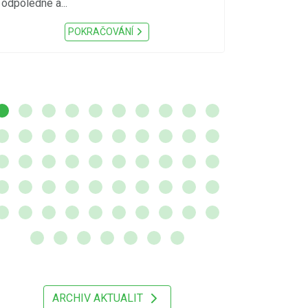
odpoledne a...
zátěž, ...) up
Nařízení Pardu
POKRAČOVÁNÍ
ARCHIV AKTUALIT