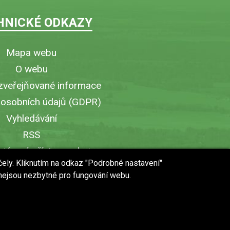
HNICKÉ ODKAZY
Mapa webu
O webu
zveřejňované informace
 osobních údajů (GDPR)
Vyhledávání
RSS
iérový přístup v obci
čely. Kliknutím na odkaz "Podrobné nastavení"
ytisknout stránku
 nejsou nezbytné pro fungování webu.
 URL stránky do mobilu
web vytvořilo studio
WebWorks
© 2018 - 2019