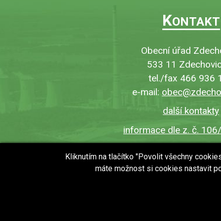
K
ONTAKT
Obecní úřad Zdech
533 11 Zdechovic
tel./fax 466 936 
e-mail:
obec@zdechov
další kontakty
informace dle z. č. 106
Kliknutím na tlačítko "Povolit všechny cooki
máte možnost si cookies nastavit po
copyright © 2018 - 2026
Obec Zdechovice