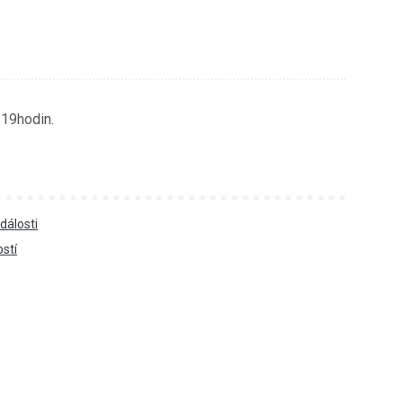
-19hodin.
dálosti
ostí