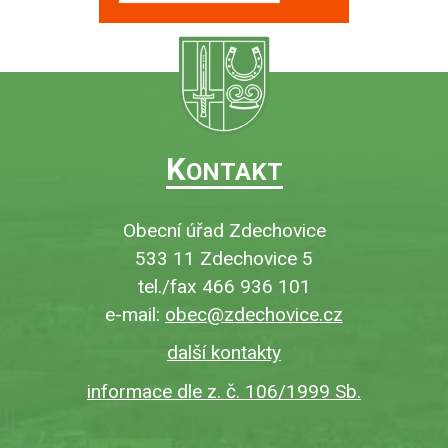
K
ONTAKT
Obecní úřad Zdechovice
533 11 Zdechovice 5
tel./fax 466 936 101
e-mail:
obec@zdechovice.cz
další kontakty
informace dle z. č. 106/1999 Sb.