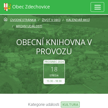
Obec Zdechovice
ÚVODNÍ STRÁNKA
ŽIVOT V OBCI
KALENDÁŘ AKCÍ
ARCHIV UDÁLOSTÍ
OBECNÍ KNIHOVNA V
PROVOZU
PROSINEC 2024
18
STŘEDA
15:30
18:30
Kategorie události:
KULTURA