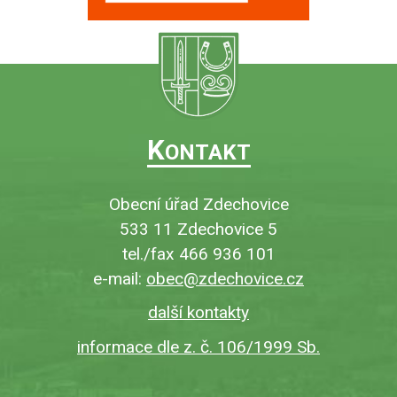
K
ONTAKT
Obecní úřad Zdechovice
533 11 Zdechovice 5
tel./fax 466 936 101
e-mail:
obec@zdechovice.cz
další kontakty
informace dle z. č. 106/1999 Sb.