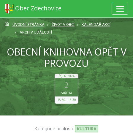
Obec Zdechovice
ÚVODNÍ STRÁNKA
ŽIVOT V OBCI
KALENDÁŘ AKCÍ
ARCHIV UDÁLOSTÍ
OBECNÍ KNIHOVNA OPĚT V
PROVOZU
ŘÍJEN 2024
2
STŘEDA
15:30
18:30
Kategorie události:
KULTURA