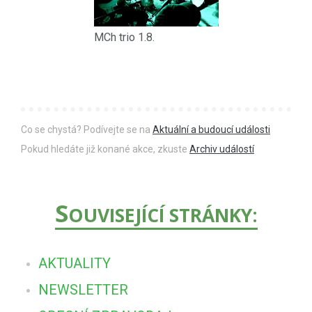
MCh trio 1.8.
Co se chystá? Podívejte se na
Aktuální a budoucí události
Pokud hledáte již konané akce, zkuste
Archiv událostí
S
OUVISEJÍCÍ STRÁNKY:
AKTUALITY
NEWSLETTER