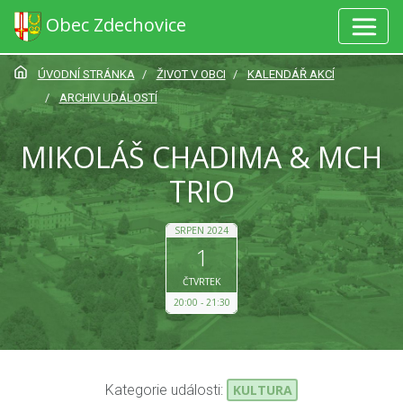
Obec Zdechovice
ÚVODNÍ STRÁNKA
ŽIVOT V OBCI
KALENDÁŘ AKCÍ
ARCHIV UDÁLOSTÍ
MIKOLÁŠ CHADIMA & MCH
TRIO
SRPEN 2024
1
ČTVRTEK
20:00
21:30
Kategorie události:
KULTURA