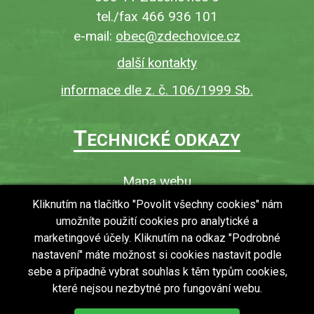
tel./fax 466 936 101
e-mail:
obec@zdechovice.cz
další kontakty
informace dle z. č. 106/1999 Sb.
T
ECHNICKÉ ODKAZY
Mapa webu
O webu
Kliknutím na tlačítko "Povolit všechny cookies" nám
umožníte použití cookies pro analytické a
Povinně zveřejňované informace
marketingové účely. Kliknutím na odkaz "Podrobné
Ochrana osobních údajů (GDPR)
nastavení" máte možnost si cookies nastavit podle
Vyhledávání
sebe a případně vybrat souhlas k těm typům cookies,
které nejsou nezbytné pro fungování webu.
RSS