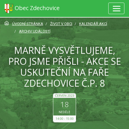
Obec Zdechovice
ÚVODNÍ STRÁNKA
ŽIVOT V OBCI
KALENDÁŘ AKCÍ
ARCHIV UDÁLOSTÍ
MARNĚ VYSVĚTLUJEME,
PRO JSME PŘIŠLI - AKCE SE
USKUTEČNÍ NA FAŘE
ZDECHOVICE Č.P. 8
ČERVEN 2023
18
NEDĚLE
14:00
15:00