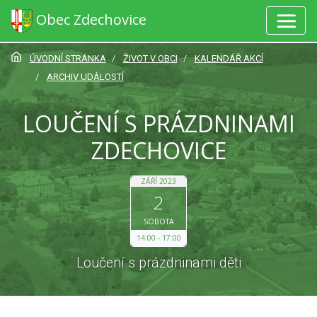
Obec Zdechovice
ÚVODNÍ STRÁNKA
ŽIVOT V OBCI
KALENDÁŘ AKCÍ
ARCHIV UDÁLOSTÍ
LOUČENÍ S PRÁZDNINAMI
ZDECHOVICE
ZÁŘÍ 2023
2
SOBOTA
14:00
17:00
Loučení s prázdninami děti