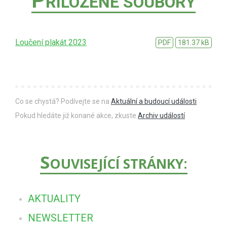
P
ŘILOŽENÉ SOUBORY
Loučení plakát 2023
PDF
181.37 kB
Co se chystá? Podívejte se na
Aktuální a budoucí události
Pokud hledáte již konané akce, zkuste
Archiv událostí
S
OUVISEJÍCÍ STRÁNKY:
AKTUALITY
NEWSLETTER