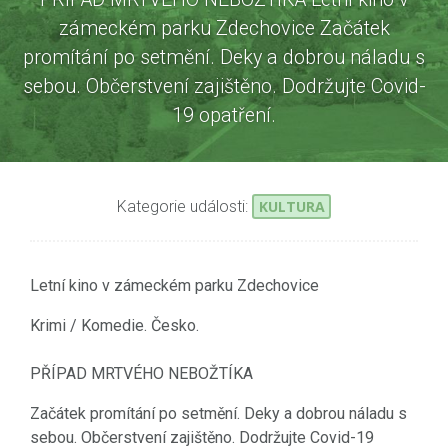
zámeckém parku Zdechovice Začátek
promítání po setmění. Deky a dobrou náladu s
sebou. Občerstvení zajištěno. Dodržujte Covid-
19 opatření.
Kategorie události:
KULTURA
Letní kino v zámeckém parku Zdechovice
Krimi / Komedie. Česko.
PŘÍPAD MRTVÉHO NEBOŽTÍKA
Začátek promítání po setmění. Deky a dobrou náladu s
sebou. Občerstvení zajištěno. Dodržujte Covid-19