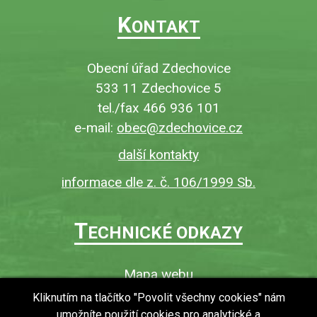
K
ONTAKT
Obecní úřad Zdechovice
533 11 Zdechovice 5
tel./fax 466 936 101
e-mail:
obec@zdechovice.cz
další kontakty
informace dle z. č. 106/1999 Sb.
T
ECHNICKÉ ODKAZY
Mapa webu
O webu
Kliknutím na tlačítko "Povolit všechny cookies" nám
umožníte použití cookies pro analytické a