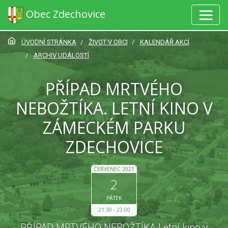
Obec Zdechovice
ÚVODNÍ STRÁNKA
ŽIVOT V OBCI
KALENDÁŘ AKCÍ
ARCHIV UDÁLOSTÍ
PŘÍPAD MRTVÉHO
NEBOŽTÍKA. LETNÍ KINO V
ZÁMECKÉM PARKU
ZDECHOVICE
ČERVENEC 2021
2
PÁTEK
21:30
23:00
PŘÍPAD MRTVÉHO NEBOŽTÍKA Letní kino v