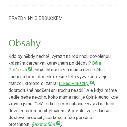
PRÁZDNINY S BROUČKEM
Obsahy
Kdo by někdy nechtěl vyrazit na rodinnou dovolenou
krásným červeným karavanem po dědovi?
Bára
Poláková
coby dobrodružná máma dvou dětí a
nadšená food blogerka, řekne této výzvě ano. Její
manžel, kterého si zahrál
Lukáš Příkazký
,
dobrodružné nadšení ani trochu nesdílí. Ale když máme
vedle sebe někoho, koho máme rádi, je úplně jedno, kde
zrovna jsme. Celá rodina proto nakonec vyrazí na letní
dovolenou k moři obytňákem. A přesto, že je Jadran
doslova na dosah, cesta se může pořádně
protáhnout.
(
Bontonfilm
)