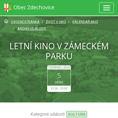
Obec Zdechovice
ÚVODNÍ STRÁNKA
ŽIVOT V OBCI
KALENDÁŘ AKCÍ
ARCHIV UDÁLOSTÍ
LETNÍ KINO V ZÁMECKÉM
PARKU
ČERVENEC 2024
5
PÁTEK
21:30
23:00
Kategorie události:
KULTURA