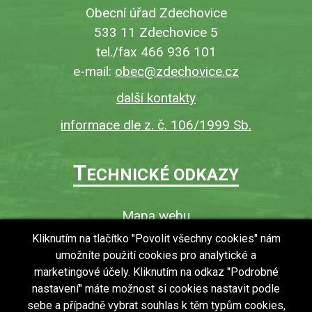
Obecní úřad Zdechovice
533 11 Zdechovice 5
tel./fax 466 936 101
e-mail:
obec@zdechovice.cz
další kontakty
informace dle z. č. 106/1999 Sb.
T
ECHNICKÉ ODKAZY
Mapa webu
O webu
Kliknutím na tlačítko "Povolit všechny cookies" nám
umožníte použití cookies pro analytické a
Povinně zveřejňované informace
marketingové účely. Kliknutím na odkaz "Podrobné
Ochrana osobních údajů (GDPR)
nastavení" máte možnost si cookies nastavit podle
Vyhledávání
sebe a případně vybrat souhlas k těm typům cookies,