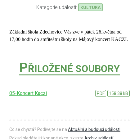
Kategorie události:
KULTURA
Základní škola Zdechovice Vás zve v pátek 26.května od
17,00 hodin do amfiteátru školy na Májový koncert KACZI.
P
ŘILOŽENÉ SOUBORY
05-Koncert Kaczi
PDF
158.38 kB
Co se chystá? Podívejte se na
Aktuální a budoucí události
Pokud hledáte již konané akce, zkuste
Archiv událostí