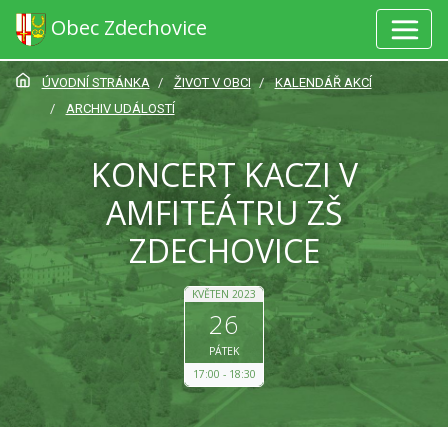
Obec Zdechovice
ÚVODNÍ STRÁNKA
ŽIVOT V OBCI
KALENDÁŘ AKCÍ
ARCHIV UDÁLOSTÍ
KONCERT KACZI V
AMFITEÁTRU ZŠ
ZDECHOVICE
KVĚTEN 2023
26
PÁTEK
17:00
18:30