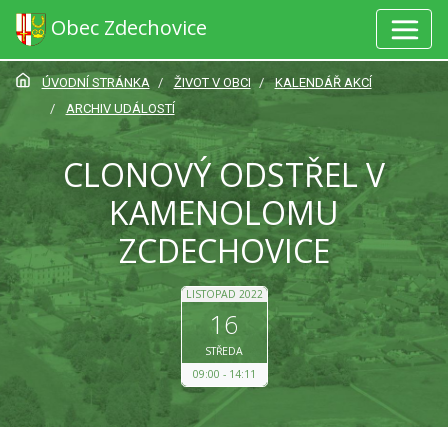
Obec Zdechovice
ÚVODNÍ STRÁNKA
ŽIVOT V OBCI
KALENDÁŘ AKCÍ
ARCHIV UDÁLOSTÍ
CLONOVÝ ODSTŘEL V
KAMENOLOMU
ZCDECHOVICE
LISTOPAD 2022
16
STŘEDA
09:00
14:11