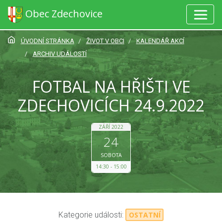
Obec Zdechovice
ÚVODNÍ STRÁNKA
ŽIVOT V OBCI
KALENDÁŘ AKCÍ
ARCHIV UDÁLOSTÍ
FOTBAL NA HŘIŠTI VE
ZDECHOVICÍCH 24.9.2022
ZÁŘÍ 2022
24
SOBOTA
14:30
15:00
Kategorie události:
OSTATNÍ