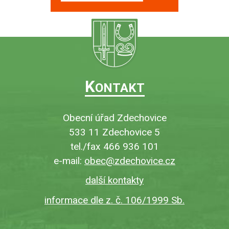
K
ONTAKT
Obecní úřad Zdechovice
533 11 Zdechovice 5
tel./fax 466 936 101
e-mail:
obec@zdechovice.cz
další kontakty
informace dle z. č. 106/1999 Sb.