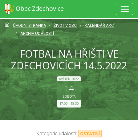
Obec Zdechovice
ÚVODNÍ STRÁNKA
ŽIVOT V OBCI
KALENDÁŘ AKCÍ
ARCHIV UDÁLOSTÍ
FOTBAL NA HŘIŠTI VE
ZDECHOVICÍCH 14.5.2022
KVĚTEN 2022
14
SOBOTA
17:00
18:30
Kategorie události:
OSTATNÍ