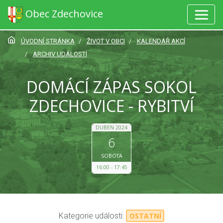
Obec Zdechovice
ÚVODNÍ STRÁNKA
ŽIVOT V OBCI
KALENDÁŘ AKCÍ
ARCHIV UDÁLOSTÍ
DOMÁCÍ ZÁPAS SOKOL
ZDECHOVICE - RYBITVÍ
DUBEN 2024
6
SOBOTA
16:00
17:45
Kategorie události:
OSTATNÍ