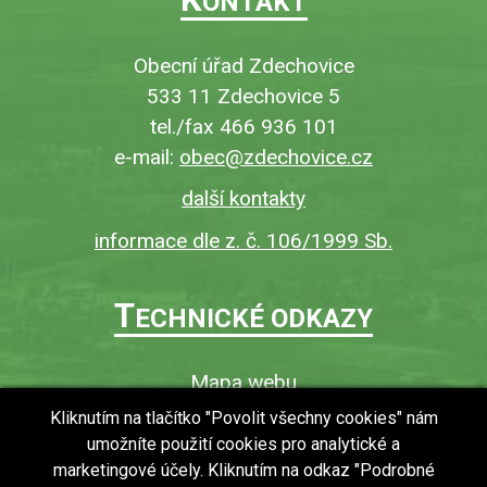
ONTAKT
Obecní úřad Zdechovice
533 11 Zdechovice 5
tel./fax 466 936 101
e-mail:
obec@zdechovice.cz
další kontakty
informace dle z. č. 106/1999 Sb.
T
ECHNICKÉ ODKAZY
Mapa webu
O webu
Kliknutím na tlačítko "Povolit všechny cookies" nám
umožníte použití cookies pro analytické a
Povinně zveřejňované informace
marketingové účely. Kliknutím na odkaz "Podrobné
Ochrana osobních údajů (GDPR)