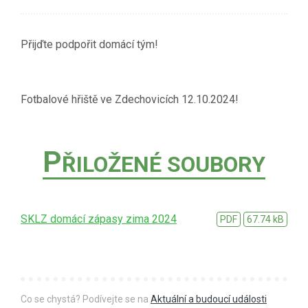
Přijďte podpořit domácí tým!
Fotbalové hřiště ve Zdechovicích 12.10.2024!
P
ŘILOŽENÉ SOUBORY
SKLZ domácí zápasy zima 2024
PDF
67.74 kB
Co se chystá? Podívejte se na
Aktuální a budoucí události