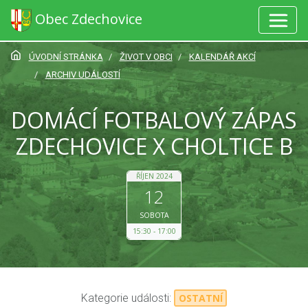
Obec Zdechovice
ÚVODNÍ STRÁNKA
ŽIVOT V OBCI
KALENDÁŘ AKCÍ
ARCHIV UDÁLOSTÍ
DOMÁCÍ FOTBALOVÝ ZÁPAS
ZDECHOVICE X CHOLTICE B
ŘÍJEN 2024
12
SOBOTA
15:30
17:00
Kategorie události:
OSTATNÍ