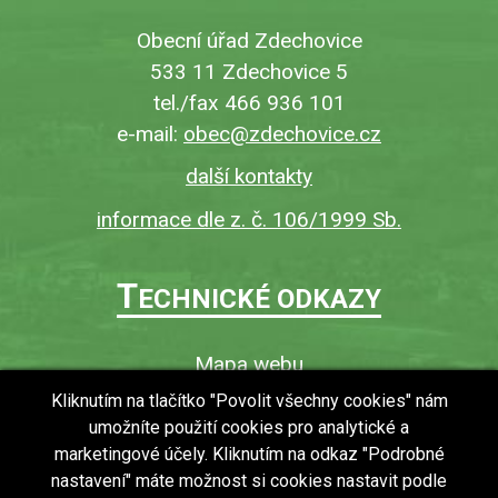
Obecní úřad Zdechovice
533 11 Zdechovice 5
tel./fax 466 936 101
e-mail:
obec@zdechovice.cz
další kontakty
informace dle z. č. 106/1999 Sb.
T
ECHNICKÉ ODKAZY
Mapa webu
O webu
Kliknutím na tlačítko "Povolit všechny cookies" nám
umožníte použití cookies pro analytické a
Povinně zveřejňované informace
marketingové účely. Kliknutím na odkaz "Podrobné
Ochrana osobních údajů (GDPR)
nastavení" máte možnost si cookies nastavit podle