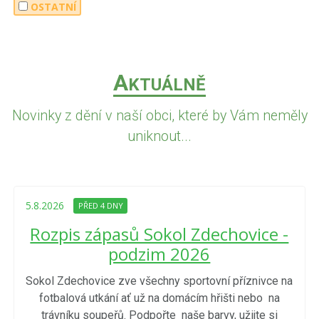
OSTATNÍ
A
KTUÁLNĚ
Novinky z dění v naší obci, které by Vám neměly
uniknout...
5.8.2026
PŘED 4 DNY
Rozpis zápasů Sokol Zdechovice -
podzim 2026
Sokol Zdechovice zve všechny sportovní příznivce na
fotbalová utkání ať už na domácím hřišti nebo na
trávníku soupeřů. Podpořte naše barvy, užijte si