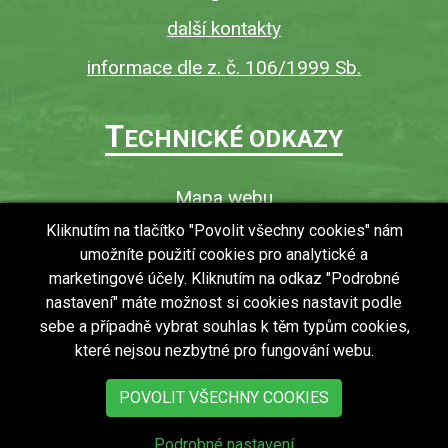
další kontakty
informace dle z. č. 106/1999 Sb.
T
ECHNICKÉ ODKAZY
Mapa webu
O webu
Kliknutím na tlačítko "Povolit všechny cookies" nám
umožníte použití cookies pro analytické a
Povinně zveřejňované informace
marketingové účely. Kliknutím na odkaz "Podrobné
Ochrana osobních údajů (GDPR)
nastavení" máte možnost si cookies nastavit podle
Vyhledávání
sebe a případně vybrat souhlas k těm typům cookies,
které nejsou nezbytné pro fungování webu.
RSS
Bezbariérový přístup v obci
POVOLIT VŠECHNY COOKIES
Podrobné nastavení