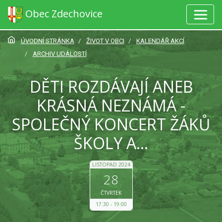
Obec Zdechovice
ÚVODNÍ STRÁNKA
ŽIVOT V OBCI
KALENDÁŘ AKCÍ
ARCHIV UDÁLOSTÍ
DĚTI ROZDÁVAJÍ ANEB
KRÁSNÁ NEZNÁMÁ -
SPOLEČNÝ KONCERT ŽÁKŮ
ŠKOLY A...
LISTOPAD 2024
28
ČTVRTEK
17:30
19:00