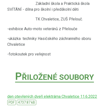
Základní škola a Praktická škola
SVÍTÁNÍ - dílna pro školní i předškolní děti
TK Chvaletice, ZUŠ Přelouč.
-exhibice Auto-moto veteránů z Přelouče
-ukázka techniky Hasičského záchranného sboru
Chvaletice
-fotokoutek pro veřejnost
P
ŘILOŽENÉ SOUBORY
den otevřených dveří elektrárna Chvaletice 11.6.2022
PDF
4737.87 kB