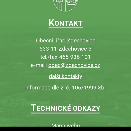
K
ONTAKT
Obecní úřad Zdechovice
533 11 Zdechovice 5
tel./fax 466 936 101
e-mail:
obec@zdechovice.cz
další kontakty
informace dle z. č. 106/1999 Sb.
T
ECHNICKÉ ODKAZY
Mapa webu