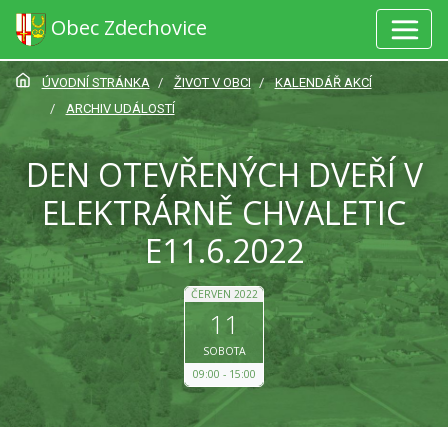
Obec Zdechovice
ÚVODNÍ STRÁNKA
ŽIVOT V OBCI
KALENDÁŘ AKCÍ
ARCHIV UDÁLOSTÍ
DEN OTEVŘENÝCH DVEŘÍ V
ELEKTRÁRNĚ CHVALETIC
E11.6.2022
ČERVEN 2022
11
SOBOTA
09:00
15:00