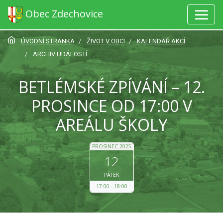
Obec Zdechovice
ÚVODNÍ STRÁNKA
ŽIVOT V OBCI
KALENDÁŘ AKCÍ
ARCHIV UDÁLOSTÍ
BETLÉMSKÉ ZPÍVÁNÍ – 12.
PROSINCE OD 17:00 V
AREÁLU ŠKOLY
PROSINEC 2025
12
PÁTEK
17:00
18:00