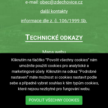
e-mail:
obec@zdechovice.cz
další kontakty
informace dle z. č. 106/1999 Sb.
T
ECHNICKÉ ODKAZY
Mapa webu
O webu
Kliknutím na tlačítko "Povolit všechny cookies" nám
umožníte použití cookies pro analytické a
Povinně zveřejňované informace
marketingové účely. Kliknutím na odkaz "Podrobné
Ochrana osobních údajů (GDPR)
nastavení" máte možnost si cookies nastavit podle
Vyhledávání
sebe a případně vybrat souhlas k těm typům cookies,
které nejsou nezbytné pro fungování webu.
RSS
Bezbariérový přístup v obci
POVOLIT VŠECHNY COOKIES