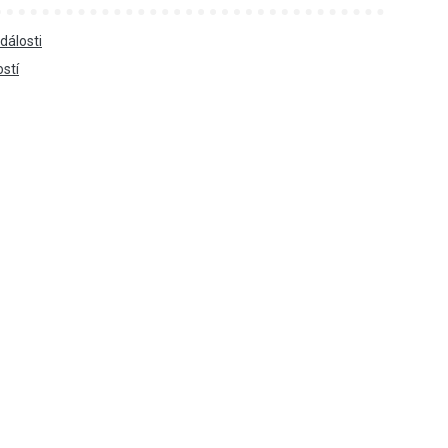
dálosti
ostí