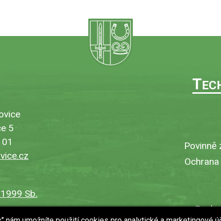
T
EC
ovice
e 5
101
Povinně 
ice.cz
Ochrana
/1999 Sb.
Bezbar
es" nám umožníte použití cookies pro analytické a marketingové ú