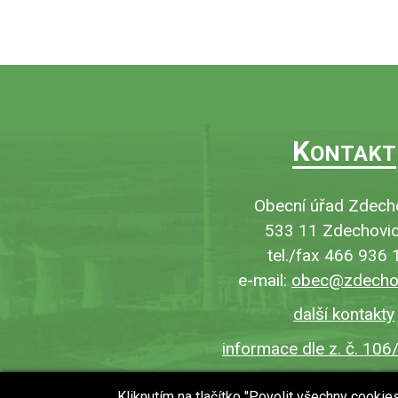
K
ONTAKT
Obecní úřad Zdech
533 11 Zdechovic
tel./fax 466 936 
e-mail:
obec@zdechov
další kontakty
informace dle z. č. 106
Kliknutím na tlačítko "Povolit všechny cooki