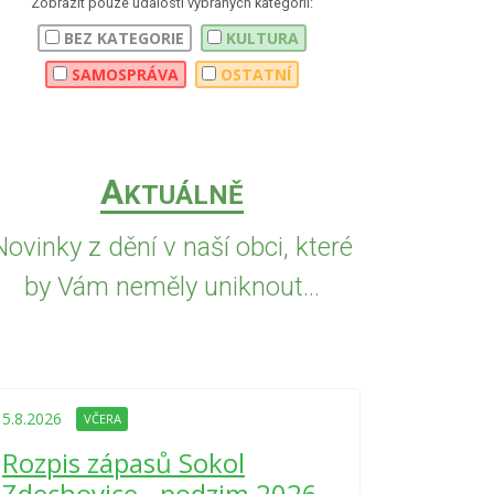
Zobrazit pouze události vybraných kategorií:
BEZ KATEGORIE
KULTURA
SAMOSPRÁVA
OSTATNÍ
A
KTUÁLNĚ
Novinky z dění v naší obci, které
by Vám neměly uniknout...
5.8.2026
VČE
Upozorně
5.8.2026
VČERA
Nařízení
Rozpis zápasů Sokol
kraje 4/
Zdechovice - podzim 2026