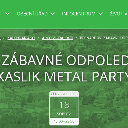
IT
OBECNÍ ÚŘAD
INFOCENTRUM
ŽIVOT V
I
KALENDÁŘ AKCÍ
ARCHIV UDÁLOSTÍ
BERNARDOV: ZÁBAVNÉ ODPO
 ZÁBAVNÉ ODPOLEDN
KASLIK METAL PART
ČERVENEC 2020
18
SOBOTA
15:00
23:50