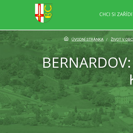
CHCI SI ZAŘÍD
ÚVODNÍ STRÁNKA
ŽIVOT V OBC
BERNARDOV: