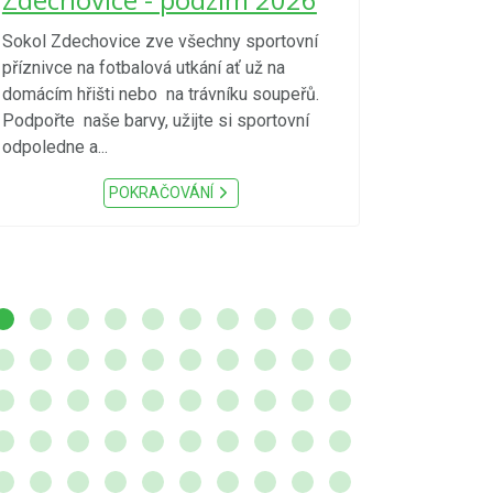
zvýšenéh
vzniku p
Sokol Zdechovice zve všechny sportovní
příznivce na fotbalová utkání ať už na
S ohledem na d
domácím hřišti nebo na trávníku soupeřů.
meteorologick
Podpořte naše barvy, užijte si sportovní
sucho, velmi v
odpoledne a...
zátěž, ...) up
Nařízení Pardu
POKRAČOVÁNÍ