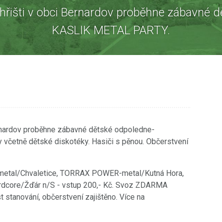
 hřišti v obci Bernardov proběhne zábavné 
KASLIK METAL PARTY.
Bernardov proběhne zábavné dětské odpoledne-
 včetně dětské diskotéky. Hasiči s pěnou. Občerstvení
etal/Chvaletice, TORRAX POWER-metal/Kutná Hora,
dcore/Žďár n/S - vstup 200,- Kč. Svoz ZDARMA
 stanování, občerstvení zajištěno. Více na