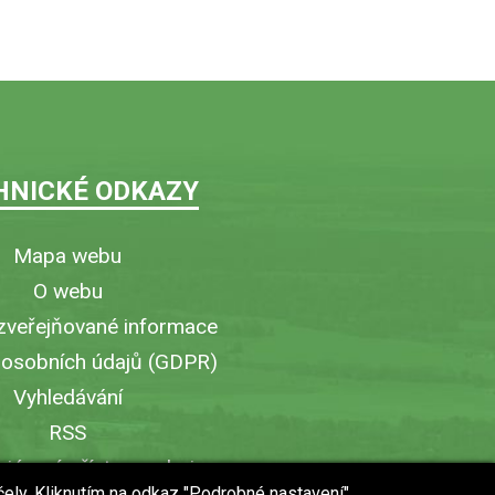
HNICKÉ ODKAZY
Mapa webu
O webu
zveřejňované informace
 osobních údajů (GDPR)
Vyhledávání
RSS
iérový přístup v obci
čely. Kliknutím na odkaz "Podrobné nastavení"