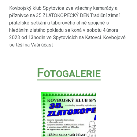
Kovbojský klub Spytovice zve všechny kamarády a
příznivce na 35.ZLATOKOPECKÝ DEN.Tradiční zimní
přátelské setkání u táborového ohně spojené s
hledáním zlatého pokladu se koná v sobotu 4.února
2023 od 13hodin ve Spytovicích na Katovci. Kovbojové
se těší na Vaši účast
F
OTOGALERIE