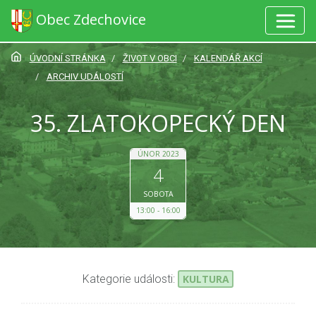
Obec Zdechovice
ÚVODNÍ STRÁNKA
ŽIVOT V OBCI
KALENDÁŘ AKCÍ
ARCHIV UDÁLOSTÍ
35. ZLATOKOPECKÝ DEN
ÚNOR 2023
4
SOBOTA
13:00
16:00
Kategorie události:
KULTURA