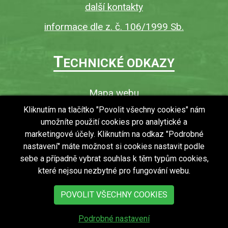
další kontakty
informace dle z. č. 106/1999 Sb.
T
ECHNICKÉ ODKAZY
Mapa webu
O webu
Kliknutím na tlačítko "Povolit všechny cookies" nám
umožníte použití cookies pro analytické a
Povinně zveřejňované informace
marketingové účely. Kliknutím na odkaz "Podrobné
Ochrana osobních údajů (GDPR)
nastavení" máte možnost si cookies nastavit podle
Vyhledávání
sebe a případně vybrat souhlas k těm typům cookies,
které nejsou nezbytné pro fungování webu.
RSS
Bezbariérový přístup v obci
POVOLIT VŠECHNY COOKIES
Podrobné nastavení
copyright © 2018 - 2026
Obec Zdechovice