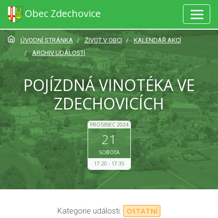
Obec Zdechovice
ÚVODNÍ STRÁNKA
ŽIVOT V OBCI
KALENDÁŘ AKCÍ
ARCHIV UDÁLOSTÍ
POJÍZDNÁ VINOTÉKA VE
ZDECHOVICÍCH
PROSINEC 2024
21
SOBOTA
17:20
17:35
Kategorie události:
OSTATNÍ