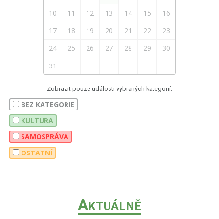
10
11
12
13
14
15
16
17
18
19
20
21
22
23
24
25
26
27
28
29
30
31
Zobrazit pouze události vybraných kategorií:
BEZ KATEGORIE
KULTURA
SAMOSPRÁVA
OSTATNÍ
A
KTUÁLNĚ