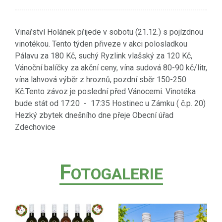
Vinařství Holánek přijede v sobotu (21.12.) s pojízdnou
vinotékou. Tento týden přiveze v akci polosladkou
Pálavu za 180 Kč, suchý Ryzlink vlašský za 120 Kč,
Vánoční balíčky za akční ceny, vína sudová 80-90 kč/litr,
vína lahvová výběr z hroznů, pozdní sběr 150-250
Kč.Tento závoz je poslední před Vánocemi. Vinotéka
bude stát od 17:20 - 17:35 Hostinec u Zámku ( č.p. 20)
Hezký zbytek dnešního dne přeje Obecní úřad
Zdechovice
F
OTOGALERIE